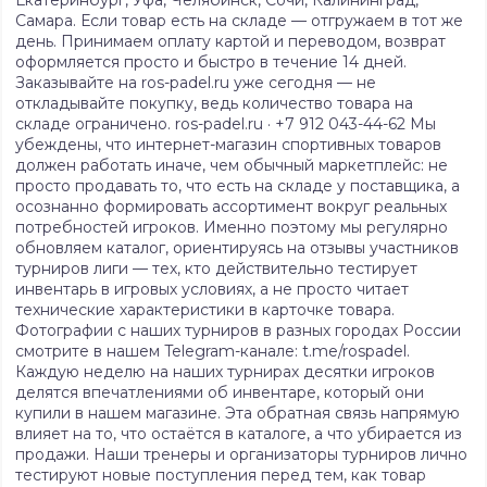
Екатеринбург, Уфа, Челябинск, Сочи, Калининград,
Самара. Если товар есть на складе — отгружаем в тот же
день. Принимаем оплату картой и переводом, возврат
оформляется просто и быстро в течение 14 дней.
Заказывайте на ros-padel.ru уже сегодня — не
откладывайте покупку, ведь количество товара на
складе ограничено. ros-padel.ru · +7 912 043-44-62 Мы
убеждены, что интернет-магазин спортивных товаров
должен работать иначе, чем обычный маркетплейс: не
просто продавать то, что есть на складе у поставщика, а
осознанно формировать ассортимент вокруг реальных
потребностей игроков. Именно поэтому мы регулярно
обновляем каталог, ориентируясь на отзывы участников
турниров лиги — тех, кто действительно тестирует
инвентарь в игровых условиях, а не просто читает
технические характеристики в карточке товара.
Фотографии с наших турниров в разных городах России
смотрите в нашем Telegram-канале: t.me/rospadel.
Каждую неделю на наших турнирах десятки игроков
делятся впечатлениями об инвентаре, который они
купили в нашем магазине. Эта обратная связь напрямую
влияет на то, что остаётся в каталоге, а что убирается из
продажи. Наши тренеры и организаторы турниров лично
тестируют новые поступления перед тем, как товар