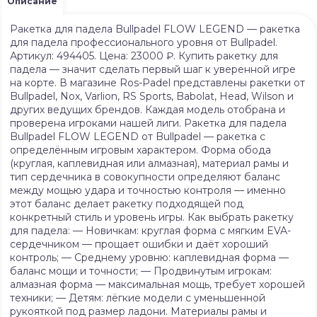
Описание
Ракетка для падела Bullpadel FLOW LEGEND — ракетка
для падела профессионального уровня от Bullpadel.
Артикул: 494405. Цена: 23000 ₽. Купить ракетку для
падела — значит сделать первый шаг к уверенной игре
на корте. В магазине Ros-Padel представлены ракетки от
Bullpadel, Nox, Varlion, RS Sports, Babolat, Head, Wilson и
других ведущих брендов. Каждая модель отобрана и
проверена игроками нашей лиги. Ракетка для падела
Bullpadel FLOW LEGEND от Bullpadel — ракетка с
определённым игровым характером. Форма обода
(круглая, каплевидная или алмазная), материал рамы и
тип сердечника в совокупности определяют баланс
между мощью удара и точностью контроля — именно
этот баланс делает ракетку подходящей под
конкретный стиль и уровень игры. Как выбрать ракетку
для падела: — Новичкам: круглая форма с мягким EVA-
сердечником — прощает ошибки и даёт хороший
контроль; — Среднему уровню: каплевидная форма —
баланс мощи и точности; — Продвинутым игрокам:
алмазная форма — максимальная мощь, требует хорошей
техники; — Детям: лёгкие модели с уменьшенной
рукояткой под размер ладони. Материалы рамы и