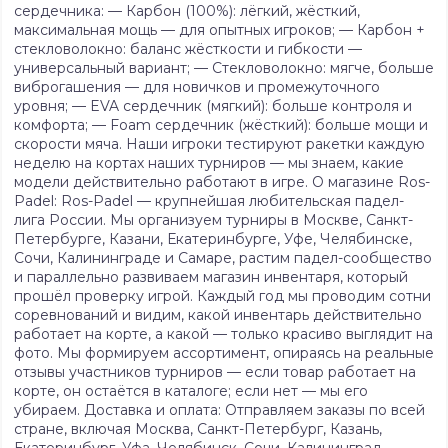
сердечника: — Карбон (100%): лёгкий, жёсткий,
максимальная мощь — для опытных игроков; — Карбон +
стекловолокно: баланс жёсткости и гибкости —
универсальный вариант; — Стекловолокно: мягче, больше
виброгашения — для новичков и промежуточного
уровня; — EVA сердечник (мягкий): больше контроля и
комфорта; — Foam сердечник (жёсткий): больше мощи и
скорости мяча. Наши игроки тестируют ракетки каждую
неделю на кортах наших турниров — мы знаем, какие
модели действительно работают в игре. О магазине Ros-
Padel: Ros-Padel — крупнейшая любительская падел-
лига России. Мы организуем турниры в Москве, Санкт-
Петербурге, Казани, Екатеринбурге, Уфе, Челябинске,
Сочи, Калининграде и Самаре, растим падел-сообщество
и параллельно развиваем магазин инвентаря, который
прошёл проверку игрой. Каждый год мы проводим сотни
соревнований и видим, какой инвентарь действительно
работает на корте, а какой — только красиво выглядит на
фото. Мы формируем ассортимент, опираясь на реальные
отзывы участников турниров — если товар работает на
корте, он остаётся в каталоге; если нет — мы его
убираем. Доставка и оплата: Отправляем заказы по всей
стране, включая Москва, Санкт-Петербург, Казань,