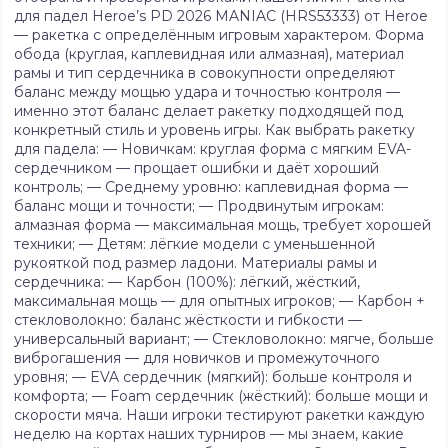
для падел Heroe’s PD 2026 MANIAC (HRS53333) от Heroe
— ракетка с определённым игровым характером. Форма
обода (круглая, каплевидная или алмазная), материал
рамы и тип сердечника в совокупности определяют
баланс между мощью удара и точностью контроля —
именно этот баланс делает ракетку подходящей под
конкретный стиль и уровень игры. Как выбрать ракетку
для падела: — Новичкам: круглая форма с мягким EVA-
сердечником — прощает ошибки и даёт хороший
контроль; — Среднему уровню: каплевидная форма —
баланс мощи и точности; — Продвинутым игрокам:
алмазная форма — максимальная мощь, требует хорошей
техники; — Детям: лёгкие модели с уменьшенной
рукояткой под размер ладони. Материалы рамы и
сердечника: — Карбон (100%): лёгкий, жёсткий,
максимальная мощь — для опытных игроков; — Карбон +
стекловолокно: баланс жёсткости и гибкости —
универсальный вариант; — Стекловолокно: мягче, больше
виброгашения — для новичков и промежуточного
уровня; — EVA сердечник (мягкий): больше контроля и
комфорта; — Foam сердечник (жёсткий): больше мощи и
скорости мяча. Наши игроки тестируют ракетки каждую
неделю на кортах наших турниров — мы знаем, какие