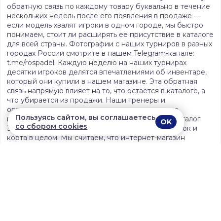
обратную связь по каждому товару буквально в течение
нескольких недель после его появления в продаже —
если модель хвалят игроки в одном городе, мы быстро
понимаем, стоит ли расширять её присутствие в каталоге
для всей страны. Фотографии с наших турниров в разных
городах России смотрите в нашем Telegram-канале:
t.me/rospadel. Каждую неделю на наших турнирах
десятки игроков делятся впечатлениями об инвентаре,
который они купили в нашем магазине. Эта обратная
связь напрямую влияет на то, что остаётся в каталоге, а
что убирается из продажи. Наши тренеры и
организаторы турниров лично тестируют новые
Пользуясь сайтом, вы соглашаетесь
поступления перед тем, как товар попадает в каталог.
OK
со сбором cookies
Это касается всего — от струн и грипов до ракеток и
корта в целом. Мы считаем, что интернет-магазин
спортивных товаров обязан разбираться в предмете
продажи не хуже, чем сами покупатели, а зачастую и
лучше.