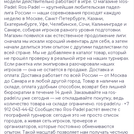
модели действительно работают в игре. О магазине Ros-
Padel: Ros-Padel — крупнейшая любительская падел-
лига России — наши соревнования проходят каждую
неделю в Москве, Санкт-Петербурге, Казани,
Екатеринбурге, Уфе, Челябинске, Сочи, Калининграде и
Самаре, собирая игроков разного уровня подготовки.
Магазин появился как естественное продолжение лиги:
сначала мы искали хороший инвентарь для себя, а затем
начали делиться этим опытом с другими паделистами по
всей стране. Мы не добавляем в каталог товар, который
не прошёл проверку в реальной игре на наших турнирах.
Если ракетка или экипировка разочаровали наших
игроков — она не остаётся в продаже. Доставка и
оплата: Доставка работает по всей России — от Москва
до Самара и в любой другой город. Товар в наличии на
складе, оплата удобным способом, возврат без лишней
бюрократии в течение 14 дней. Заказывайте на ros-
padel.ru уже сегодня — не откладывайте покупку, ведь
количество товара на складе ограничено. ros-padel.ru · +7
912 043-44-62 Сообщество Ros-Padel растёт вместе с
географией турниров: сегодня это не просто список
городов, а живая сеть игроков, тренеров и
организаторов, которые постоянно обмениваются
опытом. Такой масштаб позволяет нам получать честную