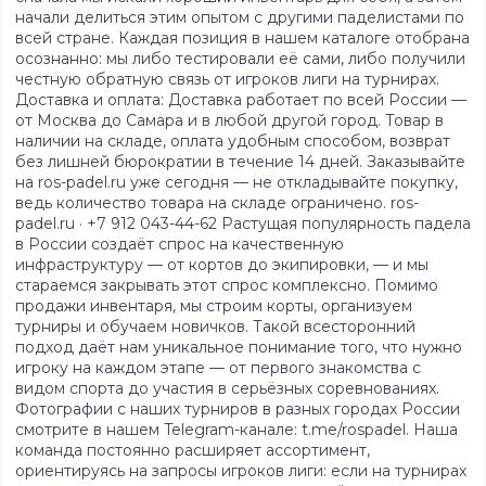
начали делиться этим опытом с другими паделистами по
всей стране. Каждая позиция в нашем каталоге отобрана
осознанно: мы либо тестировали её сами, либо получили
честную обратную связь от игроков лиги на турнирах.
Доставка и оплата: Доставка работает по всей России —
от Москва до Самара и в любой другой город. Товар в
наличии на складе, оплата удобным способом, возврат
без лишней бюрократии в течение 14 дней. Заказывайте
на ros-padel.ru уже сегодня — не откладывайте покупку,
ведь количество товара на складе ограничено. ros-
padel.ru · +7 912 043-44-62 Растущая популярность падела
в России создаёт спрос на качественную
инфраструктуру — от кортов до экипировки, — и мы
стараемся закрывать этот спрос комплексно. Помимо
продажи инвентаря, мы строим корты, организуем
турниры и обучаем новичков. Такой всесторонний
подход даёт нам уникальное понимание того, что нужно
игроку на каждом этапе — от первого знакомства с
видом спорта до участия в серьёзных соревнованиях.
Фотографии с наших турниров в разных городах России
смотрите в нашем Telegram-канале: t.me/rospadel. Наша
команда постоянно расширяет ассортимент,
ориентируясь на запросы игроков лиги: если на турнирах