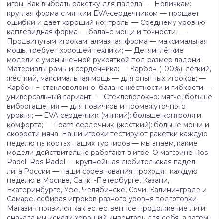
игры. Как выбрать ракетку для падела: — Новичкам:
круглая форма с мягким EVA-сердечником — прощает
ошибки и даёт хороший контроль; — Среднему уровню:
каплевидная форма — баланс мощи и точности; —
Продвинутым игрокам: алмазная форма — максимальная
мощь, требует хорошей техники; — Детям: лёгкие
модели с уменьшенной рукояткой под размер ладони.
Материалы рамы и сердечника: — Карбон (100%): лёгкий,
жёсткий, максимальная мощь — для опытных игроков; —
Карбон + стекловолокно: баланс жёсткости и гибкости —
универсальный вариант; — Стекловолокно: мягче, больше
виброгашения — для новичков и промежуточного
уровня; — EVA сердечник (мягкий): больше контроля и
комфорта; — Foam сердечник (жёсткий): больше мощи и
скорости мяча. Наши игроки тестируют ракетки каждую
неделю на кортах наших турниров — мы знаем, какие
модели действительно работают в игре. О магазине Ros-
Padel: Ros-Padel — крупнейшая любительская падел-
лига России — наши соревнования проходят каждую
неделю в Москве, Санкт-Петербурге, Казани,
Екатеринбурге, Уфе, Челябинске, Сочи, Калининграде и
Самаре, собирая игроков разного уровня подготовки.
Магазин появился как естественное продолжение лиги:
сначала мы искали хороший инвентарь для себя, а затем