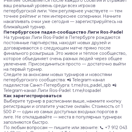
Рейтинг обновляется после каждого события и отражает
ваш реальный уровень среди всех игроков
петербургской лиги. Чем регулярнее участвуете — тем
точнее рейтинг и тем интереснее соперники. Начните
накапливать очки уже сегодня — зарегистрируйтесь на
ближайший турнир.
Петербургское падел-сообщество Лиги Ros-Padel
На турнирах Лиги Ros-Padel в Петербурге рождаются
постоянные партнёрства, находят новых друзей и
договариваются о следующем матче прямо после
финального розыгрыша. Это живое и тёплое сообщество,
которое объединяет очень разных людей через общее
увлечение. Присоединиться просто — достаточно выйти
на первый турнир.
Следите за анонсами новых турниров и новостями
петербургского сообщества: 📲 Telegram-канал
паделистов Санкт-Петербурга: t.me/ros_padel_spb 📲
Telegram-канал Лиги Ros-Padel: t.me/rospadel
Как зарегистрироваться
Выберите турнир в расписании выше, нажмите кнопку
регистрации и оплатите участие онлайн. Стоимость от 1
500 ₽ — один из самых доступных входных порогов в
лиге. Не откладывайте — места в популярных турнирах
заполняются быстро.
По любым вопросам — пишите или звоните: 📞 +7 912 043