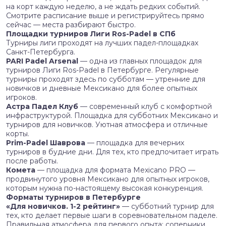
на корт каждую неделю, а не ждать редких событий.
Смотрите расписание выше и регистрируйтесь прямо
сейчас — места разбирают быстро.
Площадки турниров Лиги Ros-Padel в СПб
Турниры лиги проходят на лучших падел-площадках
Санкт-Петербурга.
PARI Padel Arsenal
— одна из главных площадок для
турниров Лиги Ros-Padel в Петербурге. Регулярные
турниры проходят здесь по субботам — утренние для
новичков и дневные Мексикано для более опытных
игроков.
Астра Падел Клуб
— современный клуб с комфортной
инфраструктурой. Площадка для субботних Мексикано и
турниров для новичков. Уютная атмосфера и отличные
корты.
Prim-Padel Шаврова
— площадка для вечерних
турниров в будние дни. Для тех, кто предпочитает играть
после работы.
Комета
— площадка для формата Mexicano PRO —
продвинутого уровня Мексикано для опытных игроков,
которым нужна по-настоящему высокая конкуренция.
Форматы турниров в Петербурге
«Для новичков. 1-2 рейтинг»
— субботний турнир для
тех, кто делает первые шаги в соревновательном паделе.
Правильная атмосфера для первого опыта: соперники