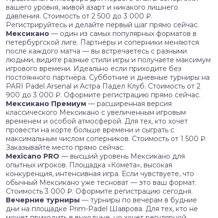
вашего уровня, живой азарт и никакого лишнего
давления. Стоимость от 2 500 до 3 000 ₽.
Регистрируйтесь и делайте первый шаг прямо сейчас.
Мексикано
— один из самых популярных форматов в
петербургской лиге. Партнёры и соперники меняются
после каждого матча — вы встречаетесь с разными
людьми, видите разные стили игры и получаете максимум
игрового времени. Идеально если приходите без
постоянного партнёра. Субботние и дневные турниры на
PARI Padel Arsenal и Астра Падел Клуб. Стоимость от 2
900 до 3 000 ₽. Оформите регистрацию прямо сейчас.
Мексикано Премиум
— расширенная версия
классического Мексикано с увеличенным игровым
временем и особой атмосферой. Для тех, кто хочет
провести на корте больше времени и сыграть с
максимальным числом соперников. Стоимость от 1 500 ₽.
Заказывайте место прямо сейчас.
Mexicano PRO
— высший уровень Мексикано для
опытных игроков. Площадка «Комета», высокая
конкуренция, интенсивная игра. Если чувствуете, что
обычный Мексикано уже тесноват — это ваш формат.
Стоимость 3 000 ₽. Оформите регистрацию сегодня.
Вечерние турниры
— турниры по вечерам в будние
дни на площадке Prim-Padel Шаврова. Для тех, кто не
может приходить в выходные, но хочет регулярной