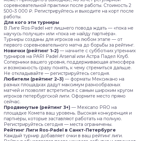
соревновательной практики после работы. Стоимость 2
500–3 000 ₽. Регистрируйтесь и выходите на корт после
работы.
Для кого эти турниры
В Лиге Ros-Padel нет лишнего повода ждать — «пока не
научусь получше» или «пока не найду партнёра».
Турниры созданы для игроков на любом этапе — от
первого соревновательного матча до борьбы за рейтинг.
Новички (рейтинг 1–2)
— начните с субботних утренних
турниров на PARI Padel Arsenal или Астра Падел Клуб.
Соперники вашего уровня, поддерживающая атмосфера
и возможность сразу понять, к чему стремиться дальше.
Не откладывайте — регистрируйтесь сегодня.
Любители (рейтинг 2–3)
— форматы Мексикано на
разных площадках дадут максимум разнообразных
матчей и позволят встретиться с самым широким кругом
игроков петербургской лиги. Оформите место прямо
сейчас.
Продвинутые (рейтинг 3+)
— Mexicano PRO на
площадке Комета ваш уровень. Высокая конкуренция и
партнёры, которые заставляют работать на полную.
Регистрируйтесь сегодня — места ограничены.
Рейтинг Лиги Ros-Padel в Санкт-Петербурге
Каждый турнир добавляет очки в ваш рейтинг лиги.