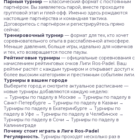
Парный турнир
— классический формат с постоянным
партнёром. Вы заявляетесь парой, вместе проходите
групповой этап и плей-офф. Именно здесь рождаются
настоящие партнёрства и командная тактика.
Договоритесь с партнёром и регистрируйтесь прямо
сейчас.
Тренировочный турнир
— формат для тех, кто хочет
соревновательного опыта в расслабленной атмосфере.
Меньше давления, больше игры, идеально для новичков
и тех, кто возвращается после паузы.
Рейтинговые турниры
— официальные соревнования с
начислением рейтинговых очков Лиги Ros-Padel. Ваш
рейтинг растёт с каждым турниром и открывает доступ к
более высоким категориям и престижным событиям лиги.
Турниры в вашем городе
Выберите город и смотрите актуальное расписание —
новые турниры добавляются каждую неделю:
→ Турниры по паделу в Москве → Турниры по паделу в
Санкт-Петербурге → Турниры по паделу в Казани →
Турниры по паделу в Екатеринбурге → Турниры по
паделу в Уфе → Турниры по паделу в Челябинске →
Турниры по паделу в Сочи → Турниры по паделу в
Калининграде
Почему стоит играть в Лиге Ros-Padel
Регулярность.
Турниры проходят несколько раз в