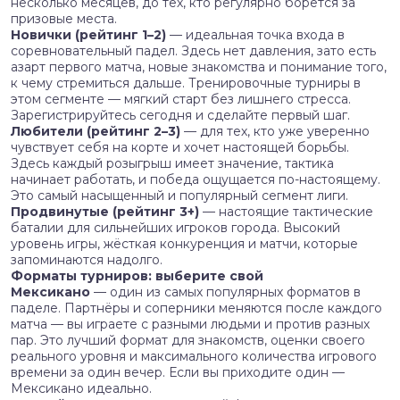
несколько месяцев, до тех, кто регулярно борется за
призовые места.
Новички (рейтинг 1–2)
— идеальная точка входа в
соревновательный падел. Здесь нет давления, зато есть
азарт первого матча, новые знакомства и понимание того,
к чему стремиться дальше. Тренировочные турниры в
этом сегменте — мягкий старт без лишнего стресса.
Зарегистрируйтесь сегодня и сделайте первый шаг.
Любители (рейтинг 2–3)
— для тех, кто уже уверенно
чувствует себя на корте и хочет настоящей борьбы.
Здесь каждый розыгрыш имеет значение, тактика
начинает работать, и победа ощущается по-настоящему.
Это самый насыщенный и популярный сегмент лиги.
Продвинутые (рейтинг 3+)
— настоящие тактические
баталии для сильнейших игроков города. Высокий
уровень игры, жёсткая конкуренция и матчи, которые
запоминаются надолго.
Форматы турниров: выберите свой
Мексикано
— один из самых популярных форматов в
паделе. Партнёры и соперники меняются после каждого
матча — вы играете с разными людьми и против разных
пар. Это лучший формат для знакомств, оценки своего
реального уровня и максимального количества игрового
времени за один вечер. Если вы приходите один —
Мексикано идеально.