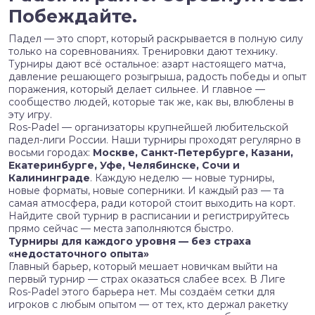
Побеждайте.
Падел — это спорт, который раскрывается в полную силу
только на соревнованиях. Тренировки дают технику.
Турниры дают всё остальное: азарт настоящего матча,
давление решающего розыгрыша, радость победы и опыт
поражения, который делает сильнее. И главное —
сообщество людей, которые так же, как вы, влюблены в
эту игру.
Ros-Padel — организаторы крупнейшей любительской
падел-лиги России. Наши турниры проходят регулярно в
восьми городах:
Москве, Санкт-Петербурге, Казани,
Екатеринбурге, Уфе, Челябинске, Сочи и
Калининграде
. Каждую неделю — новые турниры,
новые форматы, новые соперники. И каждый раз — та
самая атмосфера, ради которой стоит выходить на корт.
Найдите свой турнир в расписании и регистрируйтесь
прямо сейчас — места заполняются быстро.
Турниры для каждого уровня — без страха
«недостаточного опыта»
Главный барьер, который мешает новичкам выйти на
первый турнир — страх оказаться слабее всех. В Лиге
Ros-Padel этого барьера нет. Мы создаём сетки для
игроков с любым опытом — от тех, кто держал ракетку