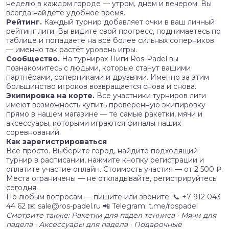
неделю в каждом городе — утром, днём и вечером. Вы
всегда найдёте удобное время.
Рейтинг.
Каждый турнир добавляет очки в ваш личный
рейтинг лиги. Вы видите свой прогресс, поднимаетесь по
таблице и попадаете на всё более сильных соперников
— именно так растёт уровень игры.
Сообщество.
На турнирах Лиги Ros-Padel вы
познакомитесь с людьми, которые станут вашими
партнёрами, соперниками и друзьями. Именно за этим
большинство игроков возвращается снова и снова.
Экипировка на корте.
Все участники турниров лиги
имеют возможность купить проверенную экипировку
прямо в нашем магазине — те самые ракетки, мячи и
аксессуары, которыми играются финалы наших
соревнований.
Как зарегистрироваться
Всё просто. Выберите город, найдите подходящий
турнир в расписании, нажмите кнопку регистрации и
оплатите участие онлайн. Стоимость участия — от 2 500 ₽.
Места ограничены — не откладывайте, регистрируйтесь
сегодня.
По любым вопросам — пишите или звоните: 📞 +7 912 043
44 62 ✉️ sale@ros-padel.ru 📲 Telegram: t.me/rospadel
Смотрите также: Ракетки для падел тенниса · Мячи для
падела · Аксессуары для падела · Подарочные