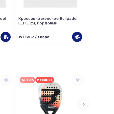
del
Кроссовки женские Bullpadel
Кроссовки ж
ELITE 25I, бордовый
ELITE 25I, 
15 035 ₽
/ 1 пара
15 035 ₽
/ 1 
-30%
Новинка
Новинка