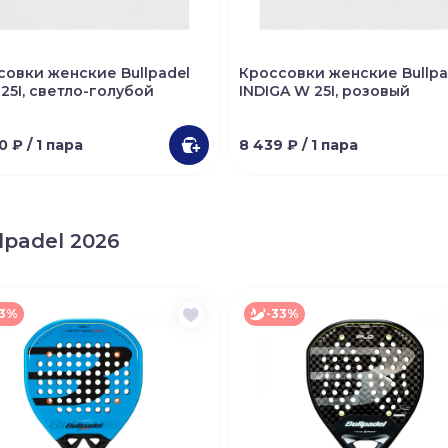
совки женские Bullpadel
Кроссовки женские Bullpa
25I, светло-голубой
INDIGA W 25I, розовый
70 ₽
/ 1 пара
8 439 ₽
/ 1 пара
lpadel 2026
33%
-33%