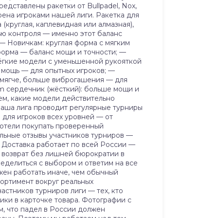
едставлены ракетки от Bullpadel, Nox,
ерена игроками нашей лиги. Ракетка для
(круглая, каплевидная или алмазная),
ью контроля — именно этот баланс
 — Новичкам: круглая форма с мягким
орма — баланс мощи и точности; —
лёгкие модели с уменьшенной рукояткой
 мощь — для опытных игроков; —
 мягче, больше виброгашения — для
m сердечник (жёсткий): больше мощи и
ем, какие модели действительно
 Наша лига проводит регулярные турниры
 для игроков всех уровней — от
 хотели покупать проверенный
альные отзывы участников турниров —
а: Доставка работает по всей России —
, возврат без лишней бюрократии в
ределиться с выбором и ответим на все
лжен работать иначе, чем обычный
сортимент вокруг реальных
астников турниров лиги — тех, кто
ики в карточке товара. Фотографии с
м, что падел в России должен