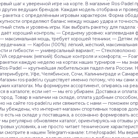
рвый шаг к уверенной игре на корте. В магазине Ros-Padel пр
son и других ведущих брендов. Каждая модель отобрана и пров
 — ракетка с определённым игровым характером. Форма обода 
окупности определяют баланс между мощью удара и точност
ный стиль и уровень игры. Как выбрать ракетку для падела:
даёт хороший контроль; — Среднему уровню: каплевидная ф
— максимальная мощь, требует хорошей техники; — Детям: 
ердечника: — Карбон (100%): лёгкий, жёсткий, максимальная
ости и гибкости — универсальный вариант; — Стекловолокно:
EVA сердечник (мягкий): больше контроля и комфорта; — Foa
 ракетки каждую неделю на кортах наших турниров — мы зна
: Ros-Padel — крупнейшая любительская падел-лига России.
катеринбурге, Уфе, Челябинске, Сочи, Калининграде и Самаре
агазин ros-padel.ru существует именно потому, что мы сами
 чужих каталогах. Мы формируем ассортимент, опираясь на ре
тся в каталоге; если нет — мы его убираем. Доставка и оплат
город. Товар в наличии на складе, оплата удобным способом
мо на сайте ros-padel.ru или свяжитесь с нами — поможем оп
62 Мы убеждены, что интернет-магазин спортивных товаров до
что есть на складе у поставщика, а осознанно формировать ас
мы регулярно обновляем каталог, ориентируясь на отзывы уч
гровых условиях, а не просто читает технические характерист
и смотрите в нашем Telegram-канале: t.me/rospadel. Мы вери