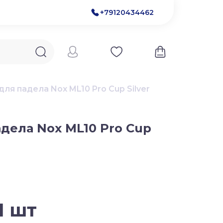
+79120434462
для падела Nox ML10 Pro Cup Silver
адела Nox ML10 Pro Cup
 1 шт