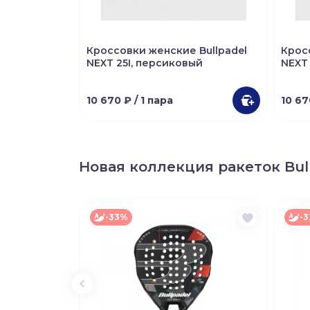
Кроссовки женские Bullpadel
Крос
NEXT 25I, персиковый
NEXT 
10 670 ₽
/ 1 пара
10 6
Новая коллекция ракеток Bul
-33%
-