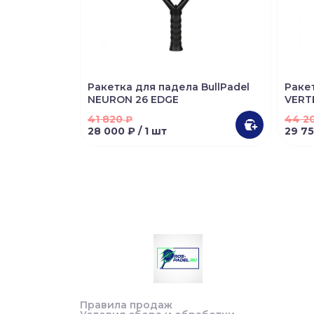
Ракетка для падела BullPadel
Ракет
NEURON 26 EDGE
VERT
41 820
44 2
₽
28 000 ₽
/ 1 шт
29 7
Правила продаж