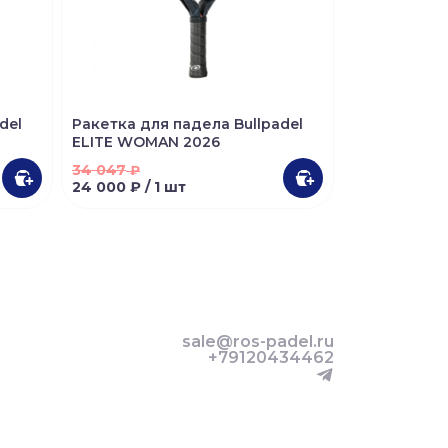
del
Ракетка для падела Bullpadel
Ракетка для
ELITE WOMAN 2026
HACK JUNIO
34 047
₽
12 009 ₽
/ 1
24 000 ₽
/ 1 шт
sale@ros-padel.ru
+79120434462