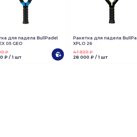
ка для падела BullPadel
Ракетка для падела BullPa
EX 05 GEO
XPLO 26
00
41 820
₽
₽
50 ₽
/ 1 шт
28 000 ₽
/ 1 шт