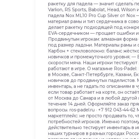
ракетку для падела — значит сделать пе
Varlion, RS Sports, Babolat, Head, Wil
падела Nox ML10 Pro Cup Silver от Nox
материал рамы и тип сердечника в сов
делает ракетку подходящей под конкрет
EVA-сердечником — прощает ошибки и 
Продвинутым игрокам: алмазная форма 
под размер ладони. Материалы рамы и с
Карбон + стекловолокно: баланс жёстк
новичков и промежуточного уровня; — 
скорости мяча. Наши игроки тестируют
работают в игре. О магазине Ros-Padel
в Москве, Санкт-Петербурге, Казани, Е
новичков до продвинутых паделистов. М
инвентарь, а не гадать по описаниям в
если товар работает на корте, он остаё
от Москва до Самара и в любой другой 
течение 14 дней. Оформляйте заказ пря
вопросы. ros-padel.ru · +7 912 043-44-
маркетплейс: не просто продавать то, 
потребностей игроков. Именно поэтому 
действительно тестирует инвентарь в и
наших турниров в разных городах Росси