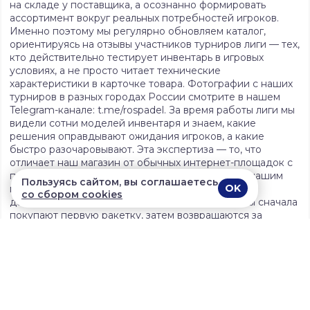
на складе у поставщика, а осознанно формировать
ассортимент вокруг реальных потребностей игроков.
Именно поэтому мы регулярно обновляем каталог,
ориентируясь на отзывы участников турниров лиги — тех,
кто действительно тестирует инвентарь в игровых
условиях, а не просто читает технические
характеристики в карточке товара. Фотографии с наших
турниров в разных городах России смотрите в нашем
Telegram-канале: t.me/rospadel. За время работы лиги мы
видели сотни моделей инвентаря и знаем, какие
решения оправдывают ожидания игроков, а какие
быстро разочаровывают. Эта экспертиза — то, что
отличает наш магазин от обычных интернет-площадок с
перепродажей чужого ассортимента. Работа с нашим
Пользуясь сайтом, вы соглашаетесь
OK
магазином — это не разовая сделка, а начало
со сбором cookies
долгосрочного взаимодействия: многие клиенты сначала
покупают первую ракетку, затем возвращаются за
экипировкой к сезону, а после присоединяются к
турнирам лиги и становятся частью сообщества
паделистов по всей России.