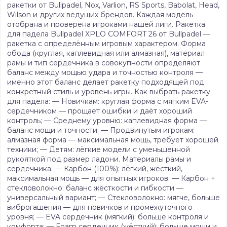
ракетки от Bullpadel, Nox, Varlion, RS Sports, Babolat, Head,
Wilson и других ведущих брендов. Каждая модель
отобрана и проверена игроками нашей лиги. Ракетка
для падела Bullpadel XPLO COMFORT 26 от Bullpadel —
ракетка с определённым игровым характером. Форма
обода (круглая, каплевидная или алмазная), материал
рамы и тип сердечника в совокупности определяют
баланс между мощью удара и точностью контроля —
именно этот баланс делает ракетку подходящей под
конкретный стиль и уровень игры. Как выбрать ракетку
для падела: — Новичкам: круглая форма с мягким EVA-
сердечником — прощает ошибки и даёт хороший
контроль; — Среднему уровню: каплевидная форма —
баланс мощи и точности; — Продвинутым игрокам:
алмазная форма — максимальная мощь, требует хорошей
техники; — Детям: лёгкие модели с уменьшенной
рукояткой под размер ладони. Материалы рамы и
сердечника: — Карбон (100%): лёгкий, жёсткий,
максимальная мощь — для опытных игроков; — Карбон +
стекловолокно: баланс жёсткости и гибкости —
универсальный вариант; — Стекловолокно: мягче, больше
виброгашения — для новичков и промежуточного
уровня; — EVA сердечник (мягкий): больше контроля и
комфорта; — Foam сердечник (жёсткий): больше мощи и