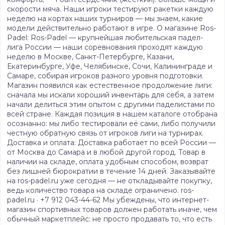
скорости мяча. Наши игроки тестируют ракетки каждую
неделю на кортах наших турниров — мы знаем, какие
модели действительно работают в игре. О магазине Ros-
Padel: Ros-Padel — крупнейшая любительская падел-
лига России — наши соревнования проходят каждую
неделю в Москве, Санкт-Петербурге, Казани,
Екатеринбурге, Уфе, Челябинске, Сочи, Калининграде и
Самаре, собирая игроков разного уровня подготовки.
Магазин появился как естественное продолжение лиги:
сначала мы искали хороший инвентарь для себя, а затем
начали делиться этим опытом с другими паделистами по
всей стране. Каждая позиция в нашем каталоге отобрана
осознанно: мы либо тестировали её сами, либо получили
честную обратную связь от игроков лиги на турнирах.
Доставка и оплата: Доставка работает по всей России —
от Москва до Самара и в любой другой город. Товар в
наличии на складе, оплата удобным способом, возврат
без лишней бюрократии в течение 14 дней. Заказывайте
на ros-padel.ru уже сегодня — не откладывайте покупку,
ведь количество товара на складе ограничено. ros-
padel.ru · +7 912 043-44-62 Мы убеждены, что интернет-
магазин спортивных товаров должен работать иначе, чем
обычный маркетплейс: не просто продавать то, что есть