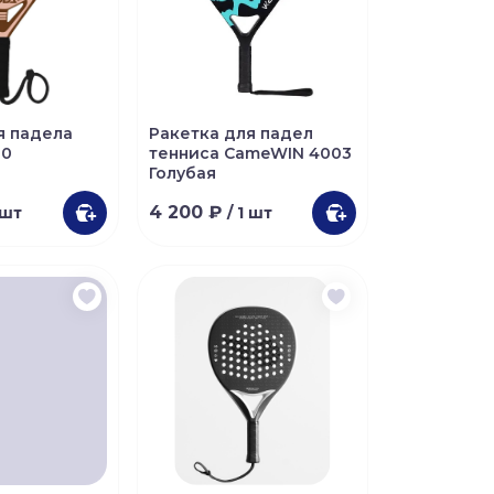
я падела
Ракетка для падел
00
тенниса CameWIN 4003
Голубая
4 200 ₽
 шт
/ 1 шт