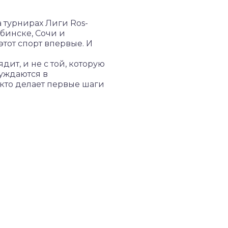
 турнирах Лиги Ros-
ябинске, Сочи и
тот спорт впервые. И
дит, и не с той, которую
уждаются в
 кто делает первые шаги
удовольствии от игры и
ловиях. Покупайте
м балансом в голову.
агружает локоть и
, новичку пока просто
weet spot — зону,
вибрации и снижает
го напряжения в руке.
орьбу с инвентарём.