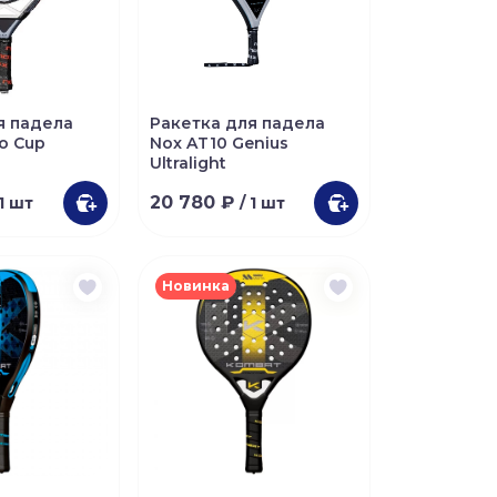
я падела
Ракетка для падела
o Cup
Nox AT10 Genius
Ultralight
20 780 ₽
 1 шт
/ 1 шт
Новинка