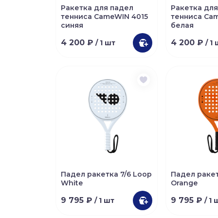
Ракетка для падел
Ракетка для
тенниса CameWIN 4015
тенниса Ca
синяя
белая
4 200 ₽
4 200 ₽
/ 1 шт
/ 1
Падел ракетка 7/6 Loop
Падел ракет
White
Orange
9 795 ₽
9 795 ₽
/ 1 шт
/ 1 