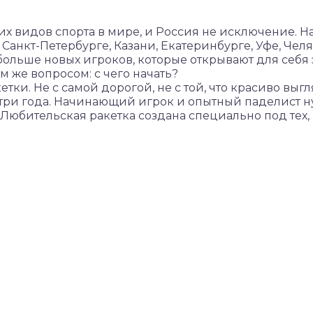
х видов спорта в мире, и Россия не исключение. На
Санкт-Петербурге, Казани, Екатеринбурге, Уфе, Чел
ольше новых игроков, которые открывают для себя э
м же вопросом: с чего начать?
ки. Не с самой дорогой, не с той, что красиво выгля
три года. Начинающий игрок и опытный паделист н
Любительская ракетка создана специально под тех,
и позволяет сосредоточиться на самом главном: на 
 игроками Лиги Ros-Padel в реальных турнирных ус
а следующей неделе.
любительская ракетка
ессиональную ракетку с жёстким карбоном и высоки
ых ударов: каждый неточный мяч отдаётся в руку, н
ание играть. При этом мощь, которую даёт жёсткость
ю воспользоваться.
. Круглая форма обода даёт максимально широкий s
мый и стабильный удар. Мягкая пена внутри гасит 
анс делает ракетку удобной в управлении без лишне
 прогрессируете, потому что не тратите энергию на б
и задачам