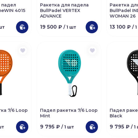
 падел
Ракетка для падела
Ракетка дл
meWIN 4015
BullPadel VERTEX
BullPadel I
ADVANCE
WOMAN 26
19 500 ₽
13 100 ₽
 шт
/ 1 шт
/ 
ка 7/6 Loop
Падел ракетка 7/6 Loop
Падел раке
Mint
Black
9 795 ₽
9 795 ₽
шт
/ 1 шт
/ 1