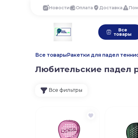
Новости
Оплата
Доставка
По
Все
товары
Все товары
Ракетки для падел тенни
Любительские падел 
Все фильтры