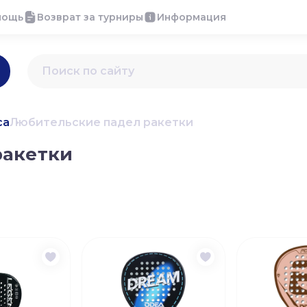
мощь
Возврат за турниры
Информация
са
Любительские падел ракетки
ракетки