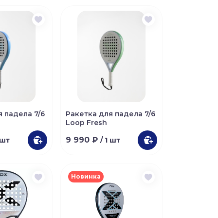
я падела 7/6
Ракетка для падела 7/6
n
Loop Fresh
9 990 ₽
 шт
/ 1 шт
Новинка