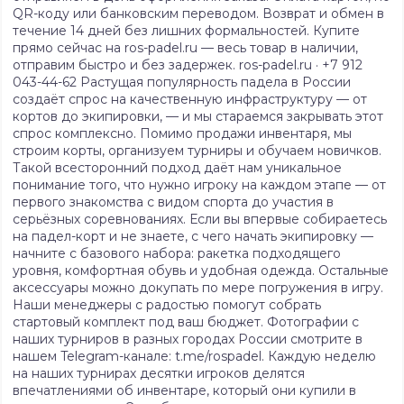
QR-коду или банковским переводом. Возврат и обмен в
течение 14 дней без лишних формальностей. Купите
прямо сейчас на ros-padel.ru — весь товар в наличии,
отправим быстро и без задержек. ros-padel.ru · +7 912
043-44-62 Растущая популярность падела в России
создаёт спрос на качественную инфраструктуру — от
кортов до экипировки, — и мы стараемся закрывать этот
спрос комплексно. Помимо продажи инвентаря, мы
строим корты, организуем турниры и обучаем новичков.
Такой всесторонний подход даёт нам уникальное
понимание того, что нужно игроку на каждом этапе — от
первого знакомства с видом спорта до участия в
серьёзных соревнованиях. Если вы впервые собираетесь
на падел-корт и не знаете, с чего начать экипировку —
начните с базового набора: ракетка подходящего
уровня, комфортная обувь и удобная одежда. Остальные
аксессуары можно докупать по мере погружения в игру.
Наши менеджеры с радостью помогут собрать
стартовый комплект под ваш бюджет. Фотографии с
наших турниров в разных городах России смотрите в
нашем Telegram-канале: t.me/rospadel. Каждую неделю
на наших турнирах десятки игроков делятся
впечатлениями об инвентаре, который они купили в