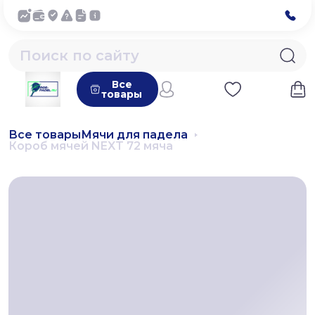
Все
товары
Все товары
Мячи для падела
Короб мячей NEXT 72 мяча