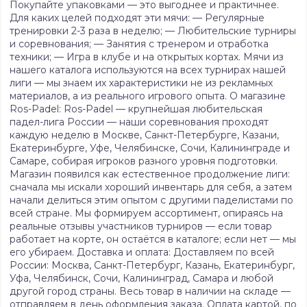
Покупайте упаковками — это выгоднее и практичнее.
Для каких целей подходят эти мячи: — Регулярные
тренировки 2-3 раза в неделю; — Любительские турниры
и соревнования; — Занятия с тренером и отработка
техники; — Игра в клубе и на открытых кортах. Мячи из
нашего каталога используются на всех турнирах нашей
лиги — мы знаем их характеристики не из рекламных
материалов, а из реального игрового опыта. О магазине
Ros-Padel: Ros-Padel — крупнейшая любительская
падел-лига России — наши соревнования проходят
каждую неделю в Москве, Санкт-Петербурге, Казани,
Екатеринбурге, Уфе, Челябинске, Сочи, Калининграде и
Самаре, собирая игроков разного уровня подготовки.
Магазин появился как естественное продолжение лиги:
сначала мы искали хороший инвентарь для себя, а затем
начали делиться этим опытом с другими паделистами по
всей стране. Мы формируем ассортимент, опираясь на
реальные отзывы участников турниров — если товар
работает на корте, он остаётся в каталоге; если нет — мы
его убираем. Доставка и оплата: Доставляем по всей
России: Москва, Санкт-Петербург, Казань, Екатеринбург,
Уфа, Челябинск, Сочи, Калининград, Самара и любой
другой город страны. Весь товар в наличии на складе —
отправляем в день оформления заказа. Оплата картой, по