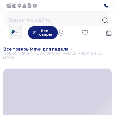
Все
товары
Все товары
Мячи для падела
Короб мячей NEVA SPORT PADEL PREMIER 72
мяча