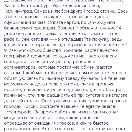
Доставляем по всей России: Москва, Санкт-Петербург,
Казань, Екатеринбург, Уфа, Челябинск, Сочи,
Калининград, Самара и любой другой город страны. Весь
товар в наличии на складе — отправляем в день
оформления заказа. Оплата картой, по QR-коду или
банковским переводом. Возврат и обмен в течение 14
дней без лишних формальностей. Заказывайте на ros-
padel.ru уже сегодня — не откладывайте покупку, ведь
количество товара на складе ограничено. ros-padel.ru · +7
912 043-44-62 Сообщество Ros-Padel растёт вместе с
географией турниров: сегодня это не просто список
городов, а живая сеть игроков, тренеров и
организаторов, которые постоянно обмениваются
опытом. Такой масштаб позволяет нам получать честную
обратную связь по каждому товару буквально в течение
нескольких недель после его появления в продаже —
если модель хвалят игроки в одном городе, мы быстро
понимаем, стоит ли расширять её присутствие в каталоге
для всей страны. Фотографии с наших турниров в разных
городах России смотрите в нашем Telegram-канале:
t.me/rospadel. За время работы лиги мы видели сотни
моделей инвентаря и знаем, какие решения
оправдывают ожидания игроков, а какие быстро
разочаровывают. Эта экспертиза — то, что отличает наш