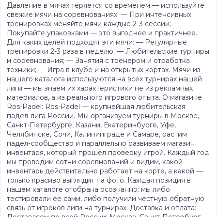
Давление в мячах теряется со временем — используйте
свежие мячи на соревнованиях; — При интенсивных
тренировках меняйте мячи каждые 2-3 сессии; —
Покупайте упаковками — это выгоднее и практичнее.
Для каких целей подходят эти мячи: — Регулярные
тренировки 2-3 раза в неделю; — Любительские турниры
и соревнования; — Занятия с тренером и отработка
техники; — Игра в клубе и на открытых кортах. Мячи из
нашего каталога используются на всех турнирах нашей
лиги — мы знаем их характеристики не из рекламных
материалов, а из реального игрового опыта. О магазине
Ros-Padel: Ros-Padel — крупнейшая любительская
падел-лига России. Мы организуем турниры в Москве,
Санкт-Петербурге, Казани, Екатеринбурге, Уфе,
Челябинске, Сочи, Калининграде и Самаре, растим
падел-сообщество и параллельно развиваем магазин
инвентаря, который прошёл проверку игрой. Каждый год
мы проводим сотни соревнований и видим, какой
инвентарь действительно работает на корте, а какой —
только красиво выглядит на фото. Каждая позиция в
нашем каталоге отобрана осознанно: мы либо
тестировали её сами, либо получили честную обратную
связь от игроков лиги на турнирах. Доставка и оплата: