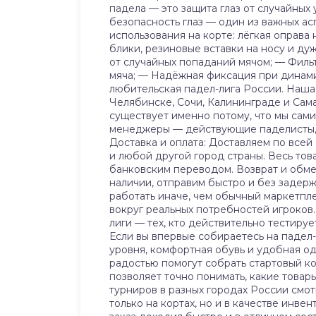
падела — это защита глаз от случайных 
безопасность глаз — один из важных а
использования на корте: лёгкая оправ
блики, резиновые вставки на носу и ду
от случайных попаданий мячом; — Филь
мяча; — Надёжная фиксация при динамич
любительская падел-лига России. Наша 
Челябинске, Сочи, Калининграде и Сама
существует именно потому, что мы сами
менеджеры — действующие паделисты, п
Доставка и оплата: Доставляем по всей 
и любой другой город страны. Весь тов
банковским переводом. Возврат и обмен
наличии, отправим быстро и без задерже
работать иначе, чем обычный маркетпле
вокруг реальных потребностей игроков.
лиги — тех, кто действительно тестируе
Если вы впервые собираетесь на падел-
уровня, комфортная обувь и удобная о
радостью помогут собрать стартовый к
позволяет точно понимать, какие товар
турниров в разных городах России смот
только на кортах, но и в качестве инв