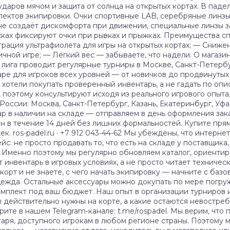
ударов мячом и защита от солнца на открытых кортах. В паде
спектов экипировки. Очки спортивные LAB, серебряные линзы
а не создаёт дискомфорта при движении, специальные линзы 
жках фиксируют очки при рывках и прыжках. Преимущества с
трация ультрафиолета для игры на открытых кортах; — Сниж
ной игре; — Лёгкий вес — забываете, что надели. О магази
лига проводит регулярные турниры в Москве, Санкт-Петербур
ре для игроков всех уровней — от новичков до продвинутых п
 хотели покупать проверенный инвентарь, а не гадать по опи
оэтому консультируют исходя из реального игрового опыта,
России: Москва, Санкт-Петербург, Казань, Екатеринбург, Уфа
ар в наличии на складе — отправляем в день оформления зака
 в течение 14 дней без лишних формальностей. Купите прямо 
к. ros-padel.ru · +7 912 043-44-62 Мы убеждены, что интерн
йс: не просто продавать то, что есть на складе у поставщик
 Именно поэтому мы регулярно обновляем каталог, ориентир
т инвентарь в игровых условиях, а не просто читает техничес
корт и не знаете, с чего начать экипировку — начните с баз
дежда. Остальные аксессуары можно докупать по мере погру
омплект под ваш бюджет. Наш опыт в организации турниров и
ы действительно нужны на корте, а какие остаются невостр
рите в нашем Telegram-канале: t.me/rospadel. Мы верим, что
ентаря, доступного игрокам в любом регионе страны. Поэтому