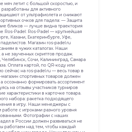
ле мяч летит с большой скоростью, и
 разработаны для активного
защищают от ультрафиолета и снижают
портивных очков для падела: — Защита
ение бликов — лучше видна траектория
не Ros-Padel: Ros-Padel — крупнейшая
ге, Казани, Екатеринбурге, Уфе,
аделистов. Магазин ros-padel.ru
саниям в чужих каталогах. Наши
 а не заученных скриптов продаж.
, Челябинск, Сочи, Калининград, Самара
за. Оплата картой, по QR-коду или
сейчас на ros-padel.ru — весь товар в
ет-магазин спортивных товаров должен
а, а осознанно формировать ассортимент
уясь на отзывы участников турниров
кие характеристики в карточке товара.
ового набора: ракетка подходящего
жения в игру. Наши менеджеры с
 работе с игроками разного уровня
ебованными. Фотографии с наших
 падел в России должен развиваться не
 мы работаем над тем, чтобы каждый