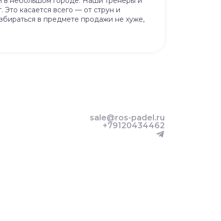
ли в небольшом городе. Наши тренеры и
 Это касается всего — от струн и
азбираться в предмете продажи не хуже,
sale@ros-padel.ru
+79120434462