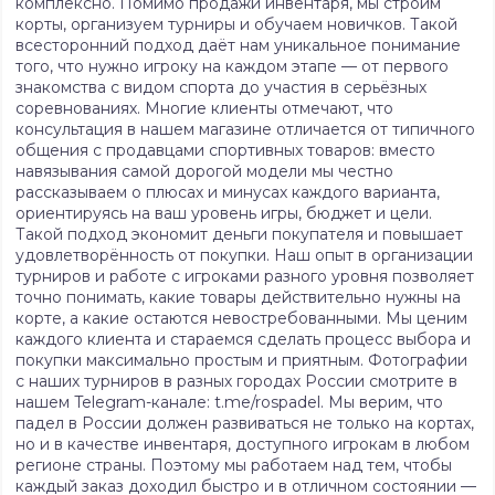
комплексно. Помимо продажи инвентаря, мы строим
корты, организуем турниры и обучаем новичков. Такой
всесторонний подход даёт нам уникальное понимание
того, что нужно игроку на каждом этапе — от первого
знакомства с видом спорта до участия в серьёзных
соревнованиях. Многие клиенты отмечают, что
консультация в нашем магазине отличается от типичного
общения с продавцами спортивных товаров: вместо
навязывания самой дорогой модели мы честно
рассказываем о плюсах и минусах каждого варианта,
ориентируясь на ваш уровень игры, бюджет и цели.
Такой подход экономит деньги покупателя и повышает
удовлетворённость от покупки. Наш опыт в организации
турниров и работе с игроками разного уровня позволяет
точно понимать, какие товары действительно нужны на
корте, а какие остаются невостребованными. Мы ценим
каждого клиента и стараемся сделать процесс выбора и
покупки максимально простым и приятным. Фотографии
с наших турниров в разных городах России смотрите в
нашем Telegram-канале: t.me/rospadel. Мы верим, что
падел в России должен развиваться не только на кортах,
но и в качестве инвентаря, доступного игрокам в любом
регионе страны. Поэтому мы работаем над тем, чтобы
каждый заказ доходил быстро и в отличном состоянии —