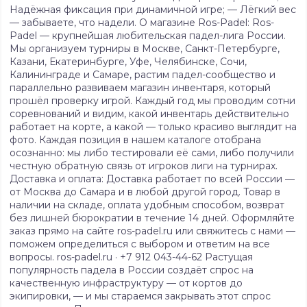
Надёжная фиксация при динамичной игре; — Лёгкий вес
— забываете, что надели. О магазине Ros-Padel: Ros-
Padel — крупнейшая любительская падел-лига России.
Мы организуем турниры в Москве, Санкт-Петербурге,
Казани, Екатеринбурге, Уфе, Челябинске, Сочи,
Калининграде и Самаре, растим падел-сообщество и
параллельно развиваем магазин инвентаря, который
прошёл проверку игрой. Каждый год мы проводим сотни
соревнований и видим, какой инвентарь действительно
работает на корте, а какой — только красиво выглядит на
фото. Каждая позиция в нашем каталоге отобрана
осознанно: мы либо тестировали её сами, либо получили
честную обратную связь от игроков лиги на турнирах.
Доставка и оплата: Доставка работает по всей России —
от Москва до Самара и в любой другой город. Товар в
наличии на складе, оплата удобным способом, возврат
без лишней бюрократии в течение 14 дней. Оформляйте
заказ прямо на сайте ros-padel.ru или свяжитесь с нами —
поможем определиться с выбором и ответим на все
вопросы. ros-padel.ru · +7 912 043-44-62 Растущая
популярность падела в России создаёт спрос на
качественную инфраструктуру — от кортов до
экипировки, — и мы стараемся закрывать этот спрос