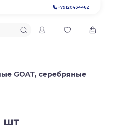
+79120434462
ные GOAT, серебряные
1 шт