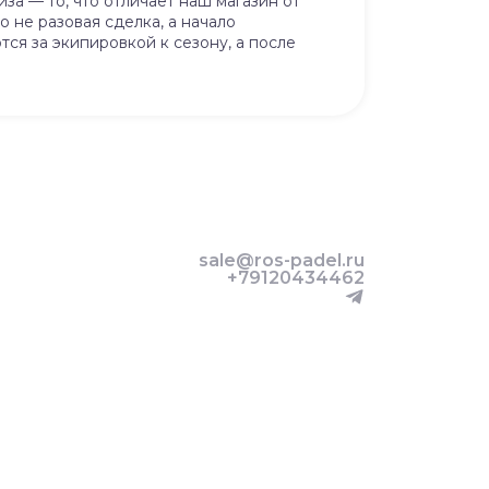
за — то, что отличает наш магазин от
 не разовая сделка, а начало
ся за экипировкой к сезону, а после
sale@ros-padel.ru
+79120434462