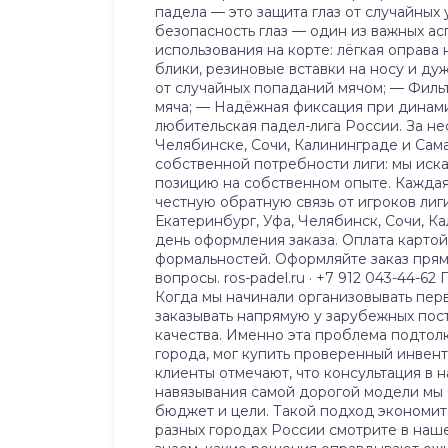
падела — это защита глаз от случайных 
безопасность глаз — один из важных а
использования на корте: лёгкая оправ
блики, резиновые вставки на носу и ду
от случайных попаданий мячом; — Филь
мяча; — Надёжная фиксация при динамич
любительская падел-лига России. За не
Челябинске, Сочи, Калининграде и Сама
собственной потребности лиги: мы иска
позицию на собственном опыте. Каждая
честную обратную связь от игроков лиги
Екатеринбург, Уфа, Челябинск, Сочи, К
день оформления заказа. Оплата картой
формальностей. Оформляйте заказ прямо
вопросы. ros-padel.ru · +7 912 043-44-6
Когда мы начинали организовывать пер
заказывать напрямую у зарубежных пост
качества. Именно эта проблема подтолк
города, мог купить проверенный инвен
клиенты отмечают, что консультация в 
навязывания самой дорогой модели мы ч
бюджет и цели. Такой подход экономит
разных городах России смотрите в наше