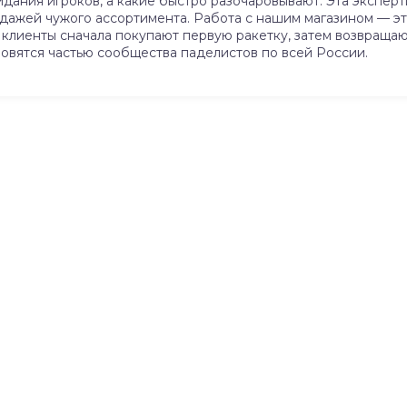
ания игроков, а какие быстро разочаровывают. Эта эксперти
ажей чужого ассортимента. Работа с нашим магазином — это
клиенты сначала покупают первую ракетку, затем возвращают
новятся частью сообщества паделистов по всей России.