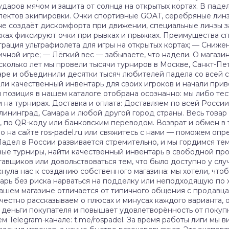
ударов мячом и защита от солнца на открытых кортах. В паде
спектов экипировки. Очки спортивные GOAT, серебряные лин
а не создаёт дискомфорта при движении, специальные линзы 
жках фиксируют очки при рывках и прыжках. Преимущества с
трация ультрафиолета для игры на открытых кортах; — Сниж
ной игре; — Лёгкий вес — забываете, что надели. О магази
сколько лет мы провели тысячи турниров в Москве, Санкт-Пет
ре и объединили десятки тысяч любителей падела со всей с
ли качественный инвентарь для своих игроков и начали прив
 позиция в нашем каталоге отобрана осознанно: мы либо тес
 на турнирах. Доставка и оплата: Доставляем по всей России
алининград, Самара и любой другой город страны. Весь товар
, по QR-коду или банковским переводом. Возврат и обмен в
 на сайте ros-padel.ru или свяжитесь с нами — поможем опр
2 Падел в России развивается стремительно, и мы гордимся тем
вые турниры, найти качественный инвентарь в свободной п
авщиков или довольствоваться тем, что было доступно у слу
нула нас к созданию собственного магазина: мы хотели, чтоб
тарь без риска нарваться на подделку или неподходящую по
нашем магазине отличается от типичного общения с продавца
естно рассказываем о плюсах и минусах каждого варианта, о
 деньги покупателя и повышает удовлетворённость от покуп
м Telegram-канале: t.me/rospadel. За время работы лиги мы 