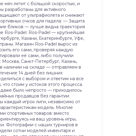
ле мяч летит с большой скоростью, и
зы разработаны для активного
защищают от ультрафиолета и снижают
портивных очков для падела: — Защита
ение бликов — лучше видна траектория
не Ros-Padel: Ros-Padel — крупнейшая
ербурге, Казани, Екатеринбурге, Уфе,
траны. Магазин Ros-Padel вырос из
озить его сами, проверяя каждую
тировали её сами, либо получили
: Москва, Санкт-Петербург, Казань,
 в наличии на складе — отправляем в
 течение 14 дней без лишних
еделиться с выбором и ответим на все
, что стоим у истоков этого процесса.
родаже было непросто — приходилось
чайных продавцов без гарантии
ы каждый игрок лиги, независимо от
 характеристикам модель. Многие
ми спортивных товаров: вместо
риентируясь на ваш уровень игры,
ки. Фотографии с наших турниров в
видели сотни моделей инвентаря и