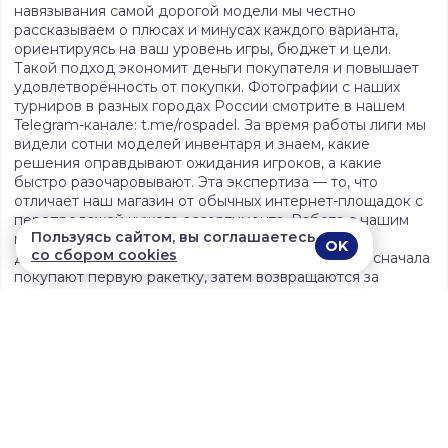
навязывания самой дорогой модели мы честно
рассказываем о плюсах и минусах каждого варианта,
ориентируясь на ваш уровень игры, бюджет и цели.
Такой подход экономит деньги покупателя и повышает
удовлетворённость от покупки. Фотографии с наших
турниров в разных городах России смотрите в нашем
Telegram-канале: t.me/rospadel. За время работы лиги мы
видели сотни моделей инвентаря и знаем, какие
решения оправдывают ожидания игроков, а какие
быстро разочаровывают. Эта экспертиза — то, что
отличает наш магазин от обычных интернет-площадок с
перепродажей чужого ассортимента. Работа с нашим
Пользуясь сайтом, вы соглашаетесь
магазином — это не разовая сделка, а начало
OK
со сбором cookies
долгосрочного взаимодействия: многие клиенты сначала
покупают первую ракетку, затем возвращаются за
экипировкой к сезону, а после присоединяются к
турнирам лиги и становятся частью сообщества
паделистов по всей России.