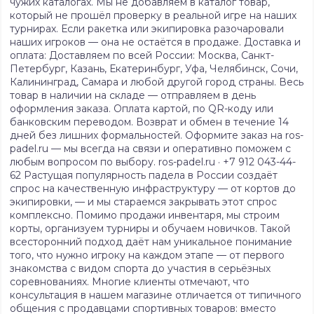
чужих каталогах. Мы не добавляем в каталог товар,
который не прошёл проверку в реальной игре на наших
турнирах. Если ракетка или экипировка разочаровали
наших игроков — она не остаётся в продаже. Доставка и
оплата: Доставляем по всей России: Москва, Санкт-
Петербург, Казань, Екатеринбург, Уфа, Челябинск, Сочи,
Калининград, Самара и любой другой город страны. Весь
товар в наличии на складе — отправляем в день
оформления заказа. Оплата картой, по QR-коду или
банковским переводом. Возврат и обмен в течение 14
дней без лишних формальностей. Оформите заказ на ros-
padel.ru — мы всегда на связи и оперативно поможем с
любым вопросом по выбору. ros-padel.ru · +7 912 043-44-
62 Растущая популярность падела в России создаёт
спрос на качественную инфраструктуру — от кортов до
экипировки, — и мы стараемся закрывать этот спрос
комплексно. Помимо продажи инвентаря, мы строим
корты, организуем турниры и обучаем новичков. Такой
всесторонний подход даёт нам уникальное понимание
того, что нужно игроку на каждом этапе — от первого
знакомства с видом спорта до участия в серьёзных
соревнованиях. Многие клиенты отмечают, что
консультация в нашем магазине отличается от типичного
общения с продавцами спортивных товаров: вместо