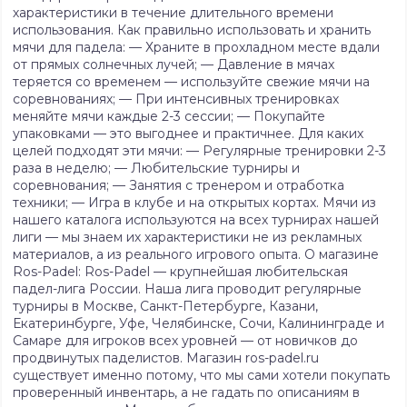
характеристики в течение длительного времени
использования. Как правильно использовать и хранить
мячи для падела: — Храните в прохладном месте вдали
от прямых солнечных лучей; — Давление в мячах
теряется со временем — используйте свежие мячи на
соревнованиях; — При интенсивных тренировках
меняйте мячи каждые 2-3 сессии; — Покупайте
упаковками — это выгоднее и практичнее. Для каких
целей подходят эти мячи: — Регулярные тренировки 2-3
раза в неделю; — Любительские турниры и
соревнования; — Занятия с тренером и отработка
техники; — Игра в клубе и на открытых кортах. Мячи из
нашего каталога используются на всех турнирах нашей
лиги — мы знаем их характеристики не из рекламных
материалов, а из реального игрового опыта. О магазине
Ros-Padel: Ros-Padel — крупнейшая любительская
падел-лига России. Наша лига проводит регулярные
турниры в Москве, Санкт-Петербурге, Казани,
Екатеринбурге, Уфе, Челябинске, Сочи, Калининграде и
Самаре для игроков всех уровней — от новичков до
продвинутых паделистов. Магазин ros-padel.ru
существует именно потому, что мы сами хотели покупать
проверенный инвентарь, а не гадать по описаниям в