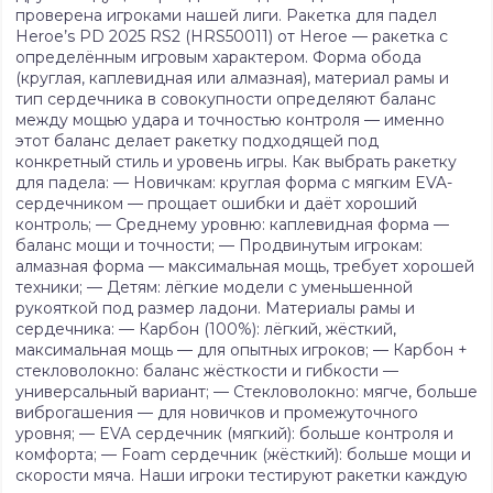
проверена игроками нашей лиги. Ракетка для падел
Heroe’s PD 2025 RS2 (HRS50011) от Heroe — ракетка с
определённым игровым характером. Форма обода
(круглая, каплевидная или алмазная), материал рамы и
тип сердечника в совокупности определяют баланс
между мощью удара и точностью контроля — именно
этот баланс делает ракетку подходящей под
конкретный стиль и уровень игры. Как выбрать ракетку
для падела: — Новичкам: круглая форма с мягким EVA-
сердечником — прощает ошибки и даёт хороший
контроль; — Среднему уровню: каплевидная форма —
баланс мощи и точности; — Продвинутым игрокам:
алмазная форма — максимальная мощь, требует хорошей
техники; — Детям: лёгкие модели с уменьшенной
рукояткой под размер ладони. Материалы рамы и
сердечника: — Карбон (100%): лёгкий, жёсткий,
максимальная мощь — для опытных игроков; — Карбон +
стекловолокно: баланс жёсткости и гибкости —
универсальный вариант; — Стекловолокно: мягче, больше
виброгашения — для новичков и промежуточного
уровня; — EVA сердечник (мягкий): больше контроля и
комфорта; — Foam сердечник (жёсткий): больше мощи и
скорости мяча. Наши игроки тестируют ракетки каждую