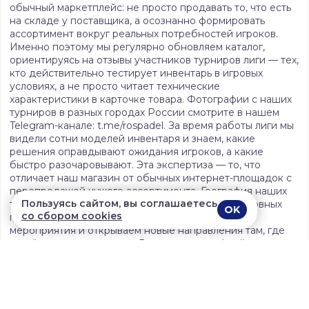
обычный маркетплейс: не просто продавать то, что есть
на складе у поставщика, а осознанно формировать
ассортимент вокруг реальных потребностей игроков.
Именно поэтому мы регулярно обновляем каталог,
ориентируясь на отзывы участников турниров лиги — тех,
кто действительно тестирует инвентарь в игровых
условиях, а не просто читает технические
характеристики в карточке товара. Фотографии с наших
турниров в разных городах России смотрите в нашем
Telegram-канале: t.me/rospadel. За время работы лиги мы
видели сотни моделей инвентаря и знаем, какие
решения оправдывают ожидания игроков, а какие
быстро разочаровывают. Эта экспертиза — то, что
отличает наш магазин от обычных интернет-площадок с
перепродажей чужого ассортимента. География наших
Пользуясь сайтом, вы соглашаетесь
турниров продолжает расширяться: помимо основных
OK
со сбором cookies
городов лиги, мы регулярно проводим выездные
мероприятия и открываем новые направления там, где
растёт интерес к паделу. Вместе с географией турниров
растёт и география доставки — мы отправляем заказы в
самые отдалённые регионы страны без наценки за
удалённость.