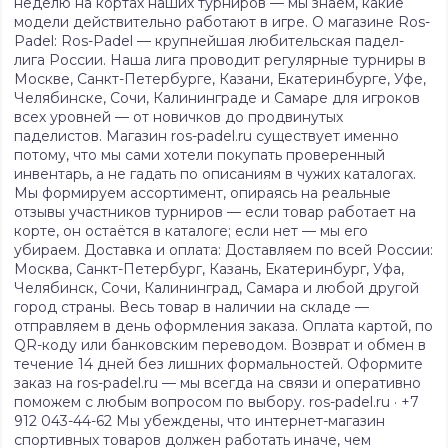
неделю на кортах наших турниров — мы знаем, какие
модели действительно работают в игре. О магазине Ros-
Padel: Ros-Padel — крупнейшая любительская падел-
лига России. Наша лига проводит регулярные турниры в
Москве, Санкт-Петербурге, Казани, Екатеринбурге, Уфе,
Челябинске, Сочи, Калининграде и Самаре для игроков
всех уровней — от новичков до продвинутых
паделистов. Магазин ros-padel.ru существует именно
потому, что мы сами хотели покупать проверенный
инвентарь, а не гадать по описаниям в чужих каталогах.
Мы формируем ассортимент, опираясь на реальные
отзывы участников турниров — если товар работает на
корте, он остаётся в каталоге; если нет — мы его
убираем. Доставка и оплата: Доставляем по всей России:
Москва, Санкт-Петербург, Казань, Екатеринбург, Уфа,
Челябинск, Сочи, Калининград, Самара и любой другой
город страны. Весь товар в наличии на складе —
отправляем в день оформления заказа. Оплата картой, по
QR-коду или банковским переводом. Возврат и обмен в
течение 14 дней без лишних формальностей. Оформите
заказ на ros-padel.ru — мы всегда на связи и оперативно
поможем с любым вопросом по выбору. ros-padel.ru · +7
912 043-44-62 Мы убеждены, что интернет-магазин
спортивных товаров должен работать иначе, чем