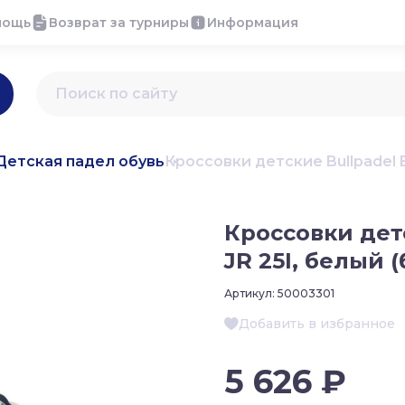
мощь
Возврат за турниры
Информация
Детская падел обувь
Кроссовки детские Bullpadel 
Кроссовки дет
JR 25I, белый 
Артикул:
50003301
Добавить в избранное
5 626 ₽