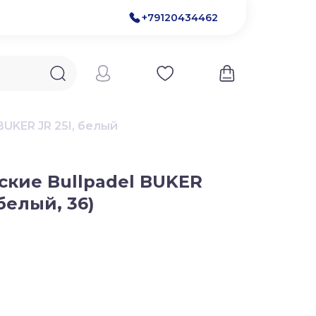
+79120434462
BUKER JR 25I, белый
ские Bullpadel BUKER
(белый, 36)