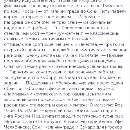
укладку искусственного газона, натяжку сетки и
финальную проверку готовности корта к игре. Работаем
по всей России — от Калининграда до Сочи. Типы падел-
кортов, которые мы поставляем: — Panoramic:
панорамное остекление трёх стен — максимальная
видимость с трибун; — Full Panoramic: полностью
стеклянный корт — премиум-сегмент; — Классический:
стальные стены с частичным остеклением —
оптимальное соотношение цены и качества; — Крытый и
открытый варианты — под любые климатические условия
региона. Преимущества монтажа с Ros-Padel: — Прямые
поставки оборудования без посредников и наценок; —
Опыт монтажа в разных климатических условиях страны;
— Гарантия на конструкции и выполненные работы; —
Консультация по выбору типа корта под ваш бюджет и
задачи; — Поддержка и обслуживание уже после сдачи
объекта. Работаем с физическими лицами, клубами,
спортивными комплексами, торговыми центрами и
застройщиками по всей стране. Свяжитесь с нами —
рассчитаем стоимость и сроки монтажа. О магазине Ros-
Padel: Ros-Padel — крупнейшая любительская падел-
лига России. Наша лига проводит регулярные турниры в
Москве, Санкт-Петербурге, Казани, Екатеринбурге, Уфе,
Челябинске, Сочи, Калининграде и Самаре для игроков