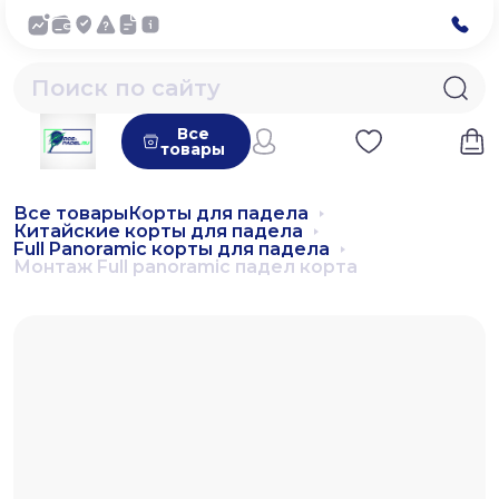
Все
товары
Все товары
Корты для падела
Китайские корты для падела
Full Panoramic корты для падела
Монтаж Full panoramic падел корта