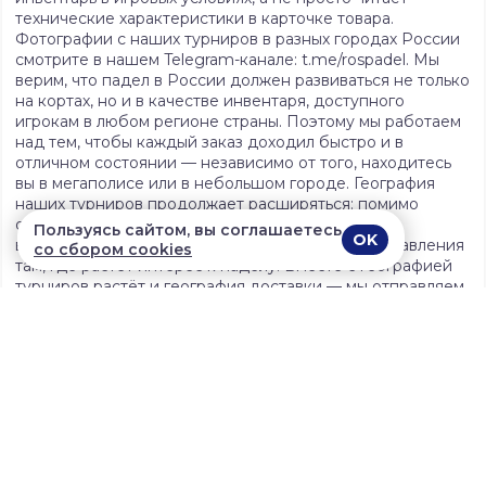
технические характеристики в карточке товара.
Фотографии с наших турниров в разных городах России
смотрите в нашем Telegram-канале: t.me/rospadel. Мы
верим, что падел в России должен развиваться не только
на кортах, но и в качестве инвентаря, доступного
игрокам в любом регионе страны. Поэтому мы работаем
над тем, чтобы каждый заказ доходил быстро и в
отличном состоянии — независимо от того, находитесь
вы в мегаполисе или в небольшом городе. География
наших турниров продолжает расширяться: помимо
основных городов лиги, мы регулярно проводим
Пользуясь сайтом, вы соглашаетесь
OK
выездные мероприятия и открываем новые направления
со сбором cookies
там, где растёт интерес к паделу. Вместе с географией
турниров растёт и география доставки — мы отправляем
заказы в самые отдалённые регионы страны без наценки
за удалённость.