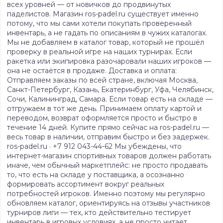
всех уровней — от новичков до продвинутых
паделистов. Магазин ros-padel.ru существует именно
потому, что мы сами хотели покупать проверенный
инвентарь, а не гадать по описаниям в чужих каталогах.
Мы не добавляем в каталог товар, который не прошёл
проверку в реальной игре на наших турнирах. Если
ракетка или экипировка разочаровали наших игроков —
она не остаётся в продаже. Доставка и оплата:
Отправляем заказы по всей стране, включая Москва,
Санкт-Петербург, Казань, Екатеринбург, Уфа, Челябинск,
Сочи, Калининград, Самара. Если товар есть на складе —
отгружаем в тот же день. Принимаем оплату картой и
переводом, возврат оформляется просто и быстро в
течение 14 дней. Купите прямо сейчас на ros-padel.ru —
весь товар в наличии, отправим быстро и без задержек.
ros-padel.ru · +7 912 043-44-62 Мы убеждены, что
интернет-магазин спортивных товаров должен работать
иначе, чем обычный маркетплейс: не просто продавать
то, что есть на складе у поставщика, а осознанно
формировать ассортимент вокруг реальных
потребностей игроков. Именно поэтому мы регулярно
обновляем каталог, ориентируясь на отзывы участников
турниров лиги — тех, кто действительно тестирует
инвентарь в игровых условиях, а не просто читает