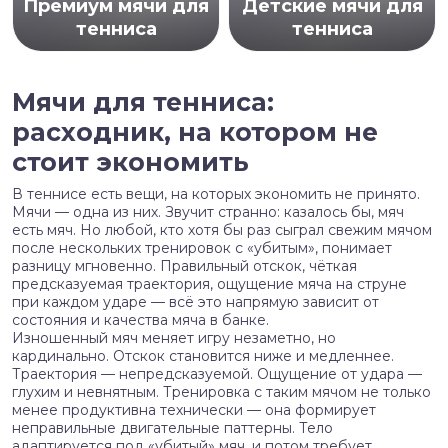
Премиум мячи для
Детские мячи для
тенниса
тенниса
Мячи для тенниса:
расходник, на котором не
стоит экономить
В теннисе есть вещи, на которых экономить не принято.
Мячи — одна из них. Звучит странно: казалось бы, мяч
есть мяч. Но любой, кто хотя бы раз сыграл свежим мячом
после нескольких тренировок с «убитым», понимает
разницу мгновенно. Правильный отскок, чёткая
предсказуемая траектория, ощущение мяча на струне
при каждом ударе — всё это напрямую зависит от
состояния и качества мяча в банке.
Изношенный мяч меняет игру незаметно, но
кардинально. Отскок становится ниже и медленнее.
Траектория — непредсказуемой. Ощущение от удара —
глухим и невнятным. Тренировка с таким мячом не только
менее продуктивна технически — она формирует
неправильные двигательные паттерны. Тело
адаптируется под «убитый» мяч, и потом требует