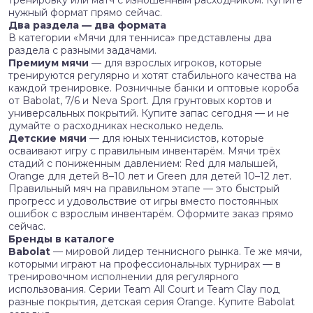
тренировку или матч с изношенным расходником. Купите
нужный формат прямо сейчас.
Два раздела — два формата
В категории «Мячи для тенниса» представлены два
раздела с разными задачами.
Премиум мячи
— для взрослых игроков, которые
тренируются регулярно и хотят стабильного качества на
каждой тренировке. Розничные банки и оптовые короба
от Babolat, 7/6 и Neva Sport. Для грунтовых кортов и
универсальных покрытий. Купите запас сегодня — и не
думайте о расходниках несколько недель.
Детские мячи
— для юных теннисистов, которые
осваивают игру с правильным инвентарём. Мячи трёх
стадий с пониженным давлением: Red для малышей,
Orange для детей 8–10 лет и Green для детей 10–12 лет.
Правильный мяч на правильном этапе — это быстрый
прогресс и удовольствие от игры вместо постоянных
ошибок с взрослым инвентарём. Оформите заказ прямо
сейчас.
Бренды в каталоге
Babolat
— мировой лидер теннисного рынка. Те же мячи,
которыми играют на профессиональных турнирах — в
тренировочном исполнении для регулярного
использования. Серии Team All Court и Team Clay под
разные покрытия, детская серия Orange. Купите Babolat