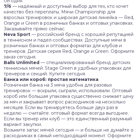
сегодня.
7/6
— надёжный и доступный выбор для тех, кто хочет
качество без переплаты. Мячи Championship для
взрослых тренировок и широкая детская линейка — Red,
Orange и Green в розничных банках и оптовых упаковках.
Заказывайте прямо сейчас.
Neva Sport
— российский бренд с хорошей репутацией
в теннисном и падел-сообществах. Доступные мячи в
розничных банках и оптовых форматах для клубов и
тренеров. Детская серия Red, Orange и Green. Оформите
заказ сегодня.
Balls Unlimited
— специализированный бренд детских
теннисных мячей. Stage Green в удобных упаковках для
тренеров и секций. Купите сегодня.
Банка или короб: простая математика
Розничная банка на 3 мяча удобна для разовых
тренировок — вскрыли, сыграли, использовали. Оптовый
короб или большая упаковка существенно снижает цену
за мяч и закрывает вопрос расходников на несколько
месяцев. Если вы тренируетесь больше двух раз в
неделю — считайте: оптовый формат всегда выгоднее.
Если вы тренер или клуб — это единственный разумный
вариант закупки.
Возьмите запас мячей сегодня — и больше не думайте о
расходниках в самый неподходящий момент. Оформите