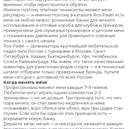
времени, чтобы перестроиться обратно.
Именно поэтому опытные теннисисты меняют мячи
регулярно — и именно поэтому в каталоге Ros-Padel есть
мячи на любой запрос: розничные банки для личного
использования и оптовые короба для клубов и тренеров,
премиум-мячи для серьёзных тренировок и детские мячи
с пониженным давлением для правильного освоения
тенниса с самого начала.
Ros-Padel — организаторы крупнейшей любительской
падел-лиги России с турнирами в Москве, Санкт-
Петербурге, Казани, Екатеринбурге, Уфе, Челябинске,
Сочи и Калининграде. Мы знаем, что такое качественный
инвентарь для ракеточных видов спорта — и в теннисный
каталог отбирали только проверенные бренды. Купите
мячи сегодня с доставкой по всей России.
Когда менять мячи
Профессионалы меняют мячи каждые 7–9 геймов.
Любители могут играть одним комплектом 2–3
тренировки — но не дольше. Три признака того, что мяч
пора менять: он стал заметно медленнее и ниже
отскакивает, ворс сбился или облез, звук при ударе стал
глухим. Если хотя бы один из этих признаков есть —
вскрывайте новую банку.
Держите запас мячей — и никогда не начинайте важную