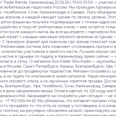
 Padel friends. Калининград 22.05.26 | 19:00-21:00 — участие
ая любительская падел-лига России. Мы проводим турниры к
е, Челябинске, Сочи, Калининграде и Самаре. Лига объединя
х игроков, и каждый находит турнир по своему уровню. Этот
 регистрации вы получите подтверждение с точным адресом
удейство и подсчёт рейтинговых очков — вам остаётся тольк
ются после каждого матча, вы всегда играете с партнёром б
й играет с каждым, максимум игрового времени за турнир; —
— С тренером: формат для новичков, где тренер помогает ос
 Рейтинговая система лиги позволяет отслеживать прогресс в
 количества участников и занятого места. Лучшие игроки сез
участие в турнире по паделу в Калининград прямо сейчас — 
попасть в сетку. О магазине Ros-Padel: Ros-Padel — крупней
 в Москве, Санкт-Петербурге, Казани, Екатеринбурге, Уфе, 
новичков до продвинутых паделистов. Магазин ros-padel.ru с
ь, а не гадать по описаниям в чужих каталогах. Наши менед
ного игрового опыта, а не заученных скриптов продаж. Доста
нь, Екатеринбург, Уфа, Челябинск, Сочи, Калининград, Самар
м в день оформления заказа. Оплата картой, по QR-коду или
рмальностей. Заказывайте на ros-padel.ru уже сегодня — не 
.ru · +7 912 043-44-62 Мы убеждены, что интернет-магазин с
осто продавать то, что есть на складе у поставщика, а осоз
о поэтому мы регулярно обновляем каталог, ориентируясь на
тарь в игровых условиях, а не просто читает технические хар