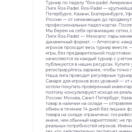
Турнир по паделу "Ros-padel. Американо"
Лиге Ros-Padel. Ros-Padel — крупнейш
Петербурге, Казани, Екатеринбурге, Уф
России — от начинающих до продвинуты
профессиональных падел-кортах. После
Мы берём на себя организацию сетки, с
Лиги Ros-Padel: — Mexicano: пары меня
динамичный формат; — Americano: кажды
игроков проходит весь турнир вместе; 
игры, без предварительной подготовки.
начисляются за каждый турнир с учётом
публикуются в наших ресурсах. Купите 
регистрируйтесь заранее, чтобы точно 
Наша лига проводит регулярные турниры
Самаре для игроков всех уровней — от 
хотели покупать проверенный инвентар
поэтому консультируют исходя из реаль
России: Москва, Санкт-Петербург, Каза
товар в наличии на складе — отправляе
обмен в течение 14 дней без лишних фо
товара на складе ограничено. ros-padel
иначе, чем обычный маркетплейс: не пр
реальных потребностей игроков. Именн
тех, кто действительно тестирует инвен