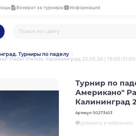
мощь
Возврат за турниры
Информация
нград. Турниры по паделу
" Padel friends. Калининград 22.05.26 | 19:00-21:00
Турнир по паде
Американо" Pad
Калининград 22.
Артикул:
50273453
Добавить в избранное