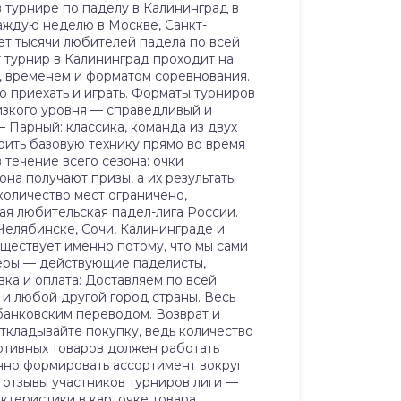
 в турнире по паделу в Калининград в
аждую неделю в Москве, Санкт-
ет тысячи любителей падела по всей
 турнир в Калининград проходит на
, временем и форматом соревнования.
о приехать и играть. Форматы турниров
лизкого уровня — справедливый и
 Парный: классика, команда из двух
воить базовую технику прямо во время
 течение всего сезона: очки
она получают призы, а их результаты
количество мест ограничено,
шая любительская падел-лига России.
Челябинске, Сочи, Калининграде и
уществует именно потому, что мы сами
жеры — действующие паделисты,
вка и оплата: Доставляем по всей
а и любой другой город страны. Весь
 банковским переводом. Возврат и
откладывайте покупку, ведь количество
портивных товаров должен работать
нанно формировать ассортимент вокруг
 отзывы участников турниров лиги —
актеристики в карточке товара.