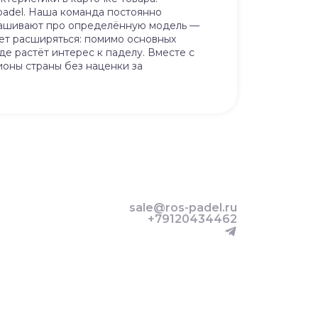
padel. Наша команда постоянно
спрашивают про определённую модель —
ает расширяться: помимо основных
е растёт интерес к паделу. Вместе с
ионы страны без наценки за
sale@ros-padel.ru
+79120434462