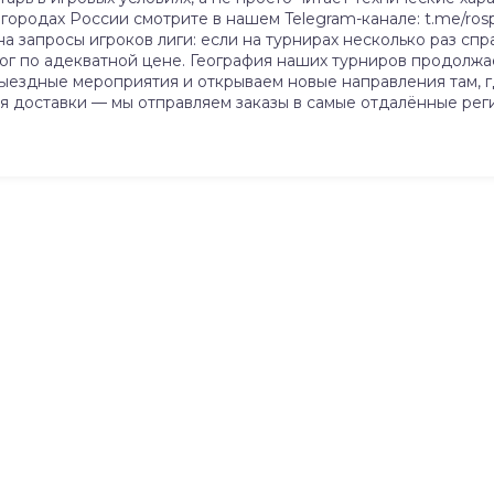
городах России смотрите в нашем Telegram-канале: t.me/ros
на запросы игроков лиги: если на турнирах несколько раз 
лог по адекватной цене. География наших турниров продолж
ыездные мероприятия и открываем новые направления там, гд
я доставки — мы отправляем заказы в самые отдалённые рег