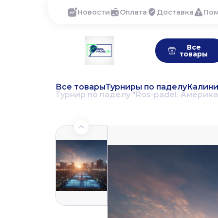
Новости
Оплата
Доставка
По
Все
товары
Все товары
Турниры по паделу
Калини
Турнир по паделу "Ros-padel. Американо