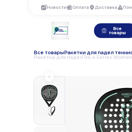
Новости
Оплата
Доставка
По
Все
товары
Все товары
Ракетки для падел тенни
Ракетка для падел RS x-Series Womens 