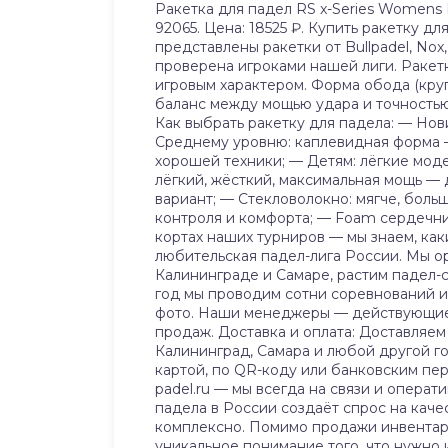
Ракетка для падел RS x-Series Womens E
92065. Цена: 18525 ₽. Купить ракетку д
представлены ракетки от Bullpadel, Nox,
проверена игроками нашей лиги. Ракетк
игровым характером. Форма обода (круг
баланс между мощью удара и точностью
Как выбрать ракетку для падела: — Но
Среднему уровню: каплевидная форма —
хорошей техники; — Детям: лёгкие мод
лёгкий, жёсткий, максимальная мощь — 
вариант; — Стекловолокно: мягче, бол
контроля и комфорта; — Foam сердечни
кортах наших турниров — мы знаем, как
любительская падел-лига России. Мы ор
Калининграде и Самаре, растим падел-
год мы проводим сотни соревнований и 
фото. Наши менеджеры — действующие п
продаж. Доставка и оплата: Доставляем 
Калининград, Самара и любой другой го
картой, по QR-коду или банковским пер
padel.ru — мы всегда на связи и операт
падела в России создаёт спрос на каче
комплексно. Помимо продажи инвентаря
уникальное понимание того, что нужно 