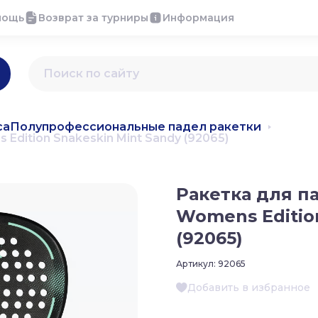
мощь
Возврат за турниры
Информация
са
Полупрофессиональные падел ракетки
Edition Snakeskin Mint Sandy (92065)
Ракетка для па
Womens Edition
(92065)
Артикул:
92065
Добавить в избранное