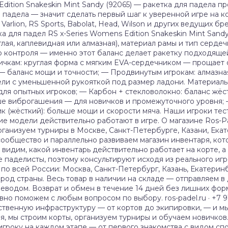
dition Snakeskin Mint Sandy (92065) — ракетка для падела п
ля падела — значит сделать первый шаг к уверенной игре на к
 Varlion, RS Sports, Babolat, Head, Wilson и других ведущих 
а для падел RS x-Series Womens Edition Snakeskin Mint Sand
лая, каплевидная или алмазная), материал рамы и тип серде
 контроля — именно этот баланс делает ракетку подходящей
вичкам: круглая форма с мягким EVA-сердечником — прощает
 баланс мощи и точности; — Продвинутым игрокам: алмазна
ели с уменьшенной рукояткой под размер ладони. Материалы
для опытных игроков; — Карбон + стекловолокно: баланс жё
ьше виброгашения — для новичков и промежуточного уровня; 
к (жёсткий): больше мощи и скорости мяча. Наши игроки те
ие модели действительно работают в игре. О магазине Ros-P
ганизуем турниры в Москве, Санкт-Петербурге, Казани, Екат
сообщество и параллельно развиваем магазин инвентаря, ко
видим, какой инвентарь действительно работает на корте, а
аделисты, поэтому консультируют исходя из реального игро
по всей России: Москва, Санкт-Петербург, Казань, Екатеринб
род страны. Весь товар в наличии на складе — отправляем в
еводом. Возврат и обмен в течение 14 дней без лишних форм
ивно поможем с любым вопросом по выбору. ros-padel.ru · +7 
ственную инфраструктуру — от кортов до экипировки, — и мы
, мы строим корты, организуем турниры и обучаем новичков
игроку на каждом этапе — от первого знакомства с видом спо