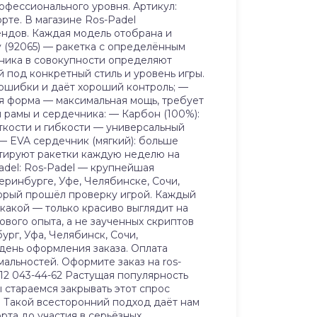
рофессионального уровня. Артикул:
орте. В магазине Ros-Padel
брендов. Каждая модель отобрана и
y (92065) — ракетка с определённым
чника в совокупности определяют
 под конкретный стиль и уровень игры.
 ошибки и даёт хороший контроль; —
я форма — максимальная мощь, требует
 рамы и сердечника: — Карбон (100%):
сткости и гибкости — универсальный
— EVA сердечник (мягкий): больше
стируют ракетки каждую неделю на
adel: Ros-Padel — крупнейшая
еринбурге, Уфе, Челябинске, Сочи,
торый прошёл проверку игрой. Каждый
 какой — только красиво выглядит на
вого опыта, а не заученных скриптов
ург, Уфа, Челябинск, Сочи,
 день оформления заказа. Оплата
альностей. Оформите заказ на ros-
912 043-44-62 Растущая популярность
 стараемся закрывать этот спрос
. Такой всесторонний подход даёт нам
рта до участия в серьёзных