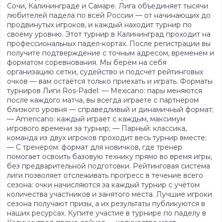
Сочи, Калининграде и Самаре. Лига объединяет тысячи
любителей падела по всей России — от начинающих до
продвинутых игроков, и каждый находит турнир по
своему уровню. Этот турнир в Калининград проходит на
профессиональных падел-кортах. После регистрации вы
получите подтверждение с точным адресом, временем и
форматом соревнования. Мы берём на себя
организацию сетки, судейство и подсчёт рейтинговых
очков — вам остаётся только приехать и играть. Форматы
турниров Лиги Ros-Padel: — Mexicano: пары меняются
после каждого матча, вы всегда играете с партнёром
близкого уровня — справедливый и динамичный формат;
— Americano: каждый играет с каждым, максимум
игрового времени за турнир; — Парный: классика,
команда из двух игроков проходит весь турнир вместе;
— С тренером: формат для новичков, где тренер
помогает освоить базовую технику прямо во время игры,
без предварительной подготовки. Рейтинговая система
лиги позволяет отслеживать прогресс в течение всего
сезона: очки начисляются за каждый турнир с учётом
количества участников и занятого места. Лучшие игроки
сезона получают призы, а их результаты публикуются в
наших ресурсах. Купите участие в турнире по паделу в