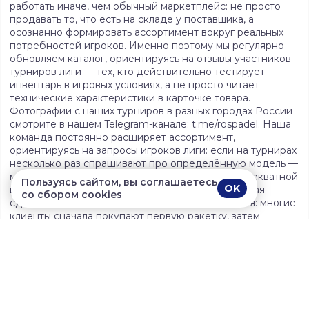
работать иначе, чем обычный маркетплейс: не просто
продавать то, что есть на складе у поставщика, а
осознанно формировать ассортимент вокруг реальных
потребностей игроков. Именно поэтому мы регулярно
обновляем каталог, ориентируясь на отзывы участников
турниров лиги — тех, кто действительно тестирует
инвентарь в игровых условиях, а не просто читает
технические характеристики в карточке товара.
Фотографии с наших турниров в разных городах России
смотрите в нашем Telegram-канале: t.me/rospadel. Наша
команда постоянно расширяет ассортимент,
ориентируясь на запросы игроков лиги: если на турнирах
несколько раз спрашивают про определённую модель —
мы находим способ добавить её в каталог по адекватной
Пользуясь сайтом, вы соглашаетесь
OK
цене. Работа с нашим магазином — это не разовая
со сбором cookies
сделка, а начало долгосрочного взаимодействия: многие
клиенты сначала покупают первую ракетку, затем
возвращаются за экипировкой к сезону, а после
присоединяются к турнирам лиги и становятся частью
сообщества паделистов по всей России.