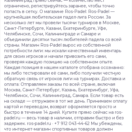
Калининград прямо сейчас — количество мест
ограничено, регистрируйтесь заранее, чтобы точно
попасть в сетку. О магазине Ros-Padel: Ros-Padel —
крупнейшая любительская падел-лига России. За
несколько лет мы провели тысячи турниров в Москве,
Санкт-Петербурге, Казани, Екатеринбурге, Уфе,
Челябинске, Сочи, Калининграде и Самаре и
объединили десятки тысяч любителей падела со всей
страны. Магазин Ros-Padel вырос из собственной
потребности лиги: мы искали качественный инвентарь
для своих игроков и начали привозить его сами,
проверяя каждую позицию на собственном опыте.
Каждая позиция в нашем каталоге отобрана осознанно:
мы либо тестировали её сами, либо получили честную
обратную связь от игроков лиги на турнирах. Доставка и
оплата: Отправляем заказы по всей стране, включая
Москва, Санкт-Петербург, Казань, Екатеринбург, Уфа,
Челябинск, Сочи, Калининград, Самара. Если товар есть
на складе — отгружаем в тот же день. Принимаем оплату
картой и переводом, возврат оформляется просто и
быстро в течение 14 дней. Купите прямо сейчас на ros-
padel.ru — весь товар в наличии, отправим быстро и без
задержек. ros-padel.ru · +7 912 043-44-62 Мы убеждены,
что интернет-магазин спортивных товаров должен