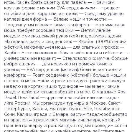
игры. Как выбрать ракетку для падела: — Новичкам:
круглая форма с мягким EVA-сердечником — прощает
ошибки и даёт хороший контроль; — Среднему уровню:
каплевидная форма — баланс мощи и точности; —
Продвинутым игрокам: алмазная форма — максимальная
мощь, требует хорошей техники; — Детям: лёгкие
модели с уменьшенной рукояткой под размер ладони.
Материалы рамы и сердечника: — Карбон (100%): лёгкий,
жёсткий, максимальная мощь — для опытных игроков; —
Карбон + стекловолокно: баланс жёсткости и гибкости —
универсальный вариант; — Стекловолокно: мягче, больше
виброгашения — для новичков и промежуточного
уровня; — EVA сердечник (мягкий): больше контроля и
комфорта; — Foam сердечник (жёсткий): больше мощи и
скорости мяча. Наши игроки тестируют ракетки каждую
неделю на кортах наших турниров — мы знаем, какие
модели действительно работают в игре. О магазине Ros-
Padel: Ros-Padel — крупнейшая любительская падел-
лига России. Мы организуем турниры в Москве, Санкт-
Петербурге, Казани, Екатеринбурге, Уфе, Челябинске,
Сочи, Калининграде и Самаре, растим падел-сообщество
и параллельно развиваем магазин инвентаря, который
прошёл проверку игрой. Каждый год мы проводим сотни
соревнований и видим, какой инвентарь действительно